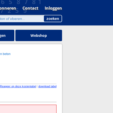
onneren
Contact
Inloggen
gen
Webshop
n beton
Reageer op deze kostentabel
|
download tabel