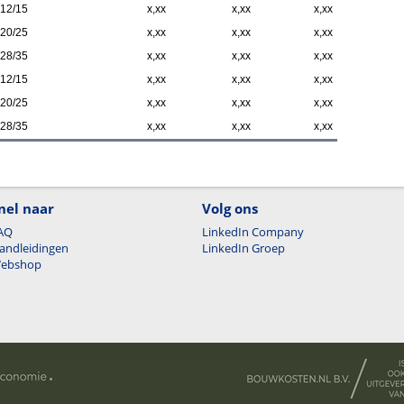
12/15
x,xx
x,xx
x,xx
20/25
x,xx
x,xx
x,xx
28/35
x,xx
x,xx
x,xx
12/15
x,xx
x,xx
x,xx
20/25
x,xx
x,xx
x,xx
28/35
x,xx
x,xx
x,xx
nel naar
Volg ons
AQ
LinkedIn Company
andleidingen
LinkedIn Groep
ebshop