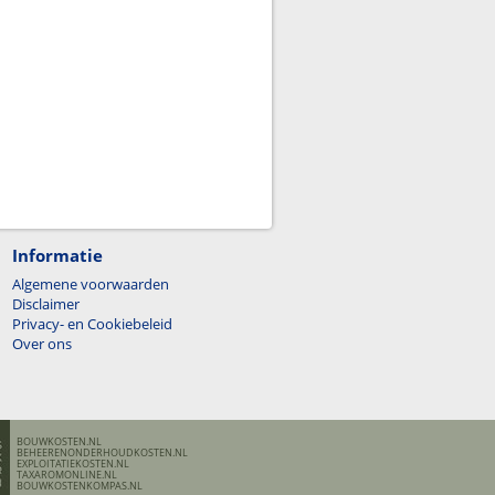
Informatie
Algemene voorwaarden
Disclaimer
Privacy- en Cookiebeleid
Over ons
BOUWKOSTEN.NL
BEHEERENONDERHOUDKOSTEN.NL
EXPLOITATIEKOSTEN.NL
TAXAROMONLINE.NL
BOUWKOSTENKOMPAS.NL