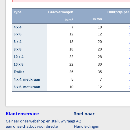
Type
Laadvermogen
Huurprijs per
3
in ton
in m
4 x 4
7
10
6 x 6
12
12
8 x 4
18
20
8 x 8
18
20
10 x 4
22
28
10 x 8
22
30
Trailer
25
35
4 x 4, met kraan
5
7
6 x 6, met kraan
10
12
Klantenservice
Snel naar
Ga naar onze webshop en stel uw vraag
FAQ
aan onze chatbot voor directe
Handleidingen