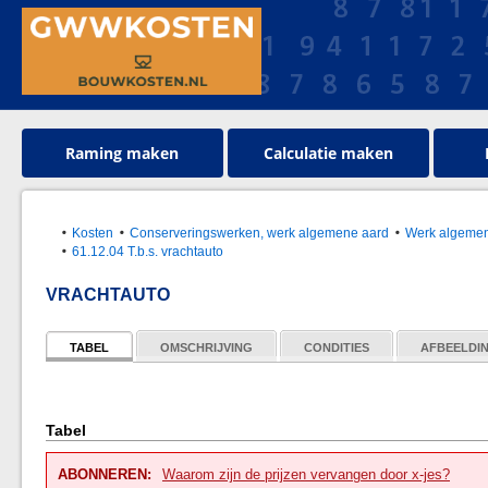
Raming maken
Calculatie maken
Kosten
Conserveringswerken, werk algemene aard
Werk algeme
61.12.04 T.b.s. vrachtauto
VRACHTAUTO
TABEL
OMSCHRIJVING
CONDITIES
AFBEELDI
Tabel
ABONNEREN:
Waarom zijn de prijzen vervangen door x-jes?