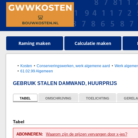
Raming maken
Calculatie maken
Kosten
Conserveringswerken, werk algemene aard
Werk algeme
61.02.99 Algemeen
GEBRUIK STALEN DAMWAND, HUURPRIJS
TABEL
OMSCHRIJVING
TOELICHTING
GERELA
Tabel
ABONNEREN:
Waarom zijn de prijzen vervangen door x-jes?