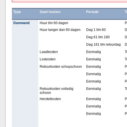
Type
Soort kosten
Periode
T
Damwand
Huur t/m 60 dagen
P
Huur langer dan 60 dagen
Dag 1 t/m 60
D
Dag 61 t/m 180
D
Dag 181 t/m retourdag
D
Laadkosten
Eenmalig
T
Loskosten
Eenmalig
T
Retourkosten schopschoon
Eenmalig
P
Eenmalig
P
Eenmalig
P
Retourkosten volledig
Eenmalig
T
schoon
Herstelkosten
Eenmalig
P
Eenmalig
P
Eenmalig
P