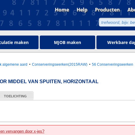
Home
Help
Producten
Ab
culatie maken
MJOB maken
Werkbare da
k algemene aard
Conserveringswerken(2015RAW)
56 Conserveringswerken
R MIDDEL VAN SPUITEN, HORIZONTAAL
TOELICHTING
zen vervangen door x-jes?