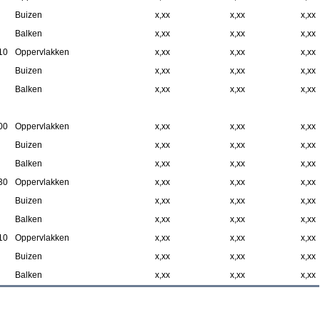
Buizen
x,xx
x,xx
x,xx
Balken
x,xx
x,xx
x,xx
10
Oppervlakken
x,xx
x,xx
x,xx
Buizen
x,xx
x,xx
x,xx
Balken
x,xx
x,xx
x,xx
00
Oppervlakken
x,xx
x,xx
x,xx
Buizen
x,xx
x,xx
x,xx
Balken
x,xx
x,xx
x,xx
30
Oppervlakken
x,xx
x,xx
x,xx
Buizen
x,xx
x,xx
x,xx
Balken
x,xx
x,xx
x,xx
10
Oppervlakken
x,xx
x,xx
x,xx
Buizen
x,xx
x,xx
x,xx
Balken
x,xx
x,xx
x,xx