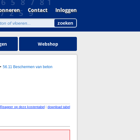
onneren
Contact
Inloggen
gen
Webshop
56.11 Beschermen van beton
Reageer op deze kostentabel
|
download tabel