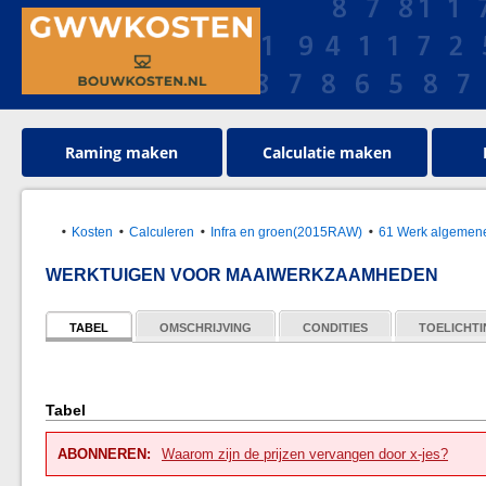
Raming maken
Calculatie maken
Kosten
Calculeren
Infra en groen(2015RAW)
61 Werk algemen
WERKTUIGEN VOOR MAAIWERKZAAMHEDEN
TABEL
OMSCHRIJVING
CONDITIES
TOELICHT
Tabel
ABONNEREN:
Waarom zijn de prijzen vervangen door x-jes?