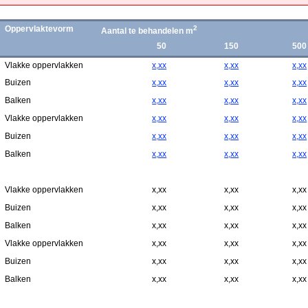
Oppervlaktevorm
2
Aantal te behandelen m
50
150
500
Vlakke oppervlakken
x,xx
x,xx
x,xx
Buizen
x,xx
x,xx
x,xx
Balken
x,xx
x,xx
x,xx
Vlakke oppervlakken
x,xx
x,xx
x,xx
Buizen
x,xx
x,xx
x,xx
Balken
x,xx
x,xx
x,xx
Vlakke oppervlakken
x,xx
x,xx
x,xx
Buizen
x,xx
x,xx
x,xx
Balken
x,xx
x,xx
x,xx
Vlakke oppervlakken
x,xx
x,xx
x,xx
Buizen
x,xx
x,xx
x,xx
Balken
x,xx
x,xx
x,xx