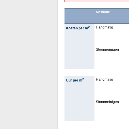
Methode
2
Handmatig
Kosten per m
Stoomreinigen
2
Handmatig
Uur per m
Stoomreinigen