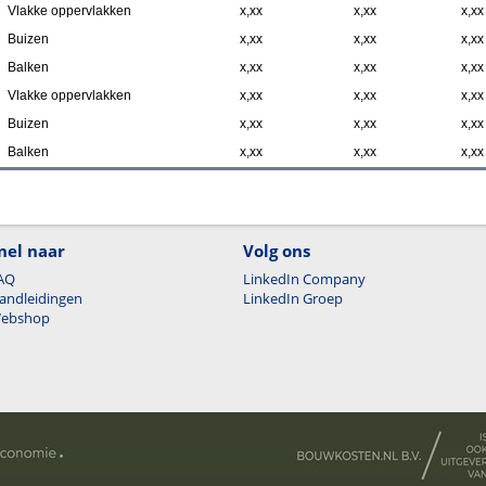
Vlakke oppervlakken
x,xx
x,xx
x,xx
Buizen
x,xx
x,xx
x,xx
Balken
x,xx
x,xx
x,xx
Vlakke oppervlakken
x,xx
x,xx
x,xx
Buizen
x,xx
x,xx
x,xx
Balken
x,xx
x,xx
x,xx
nel naar
Volg ons
AQ
LinkedIn Company
andleidingen
LinkedIn Groep
ebshop