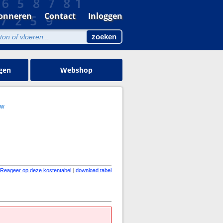
onneren
Contact
Inloggen
gen
Webshop
uw
Reageer op deze kostentabel
|
download tabel