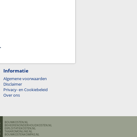
Informatie
Algemene voorwaarden
Disclaimer
Privacy- en Cookiebeleid
Over ons
BOUWKOSTEN.NL
BEHEERENONDERHOUDKOSTEN.NL
EXPLOITATIEKOSTEN.NL
TAXAROMONLINE.NL
BOUWKOSTENKOMPAS.NL