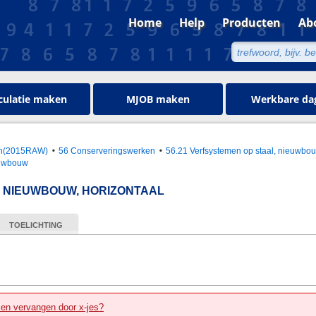
Home
Help
Producten
Ab
culatie maken
MJOB maken
Werkbare da
oen(2015RAW)
56 Conserveringswerken
56.21 Verfsystemen op staal, nieuwbo
euwbouw
 NIEUWBOUW, HORIZONTAAL
TOELICHTING
zen vervangen door x-jes?