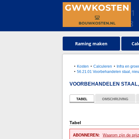
Raming maken
Cal
Kosten
Calculeren
Infra en gr
56.21.01 Voorbehandelen staal, ni
VOORBEHANDELEN STAAL,
TABEL
OMSCHRIJVING
Tabel
ABONNEREN:
Waarom zijn de prij