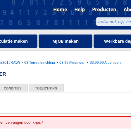
Home
Help
Producten
Ab
culatie maken
MJOB maken
Werkbare da
oen(2015RAW)
63 Terreininrichting
63.99 Algemeen
63.99.99 Algemeen
ER
CONDITIES
TOELICHTING
zen vervangen door x-jes?