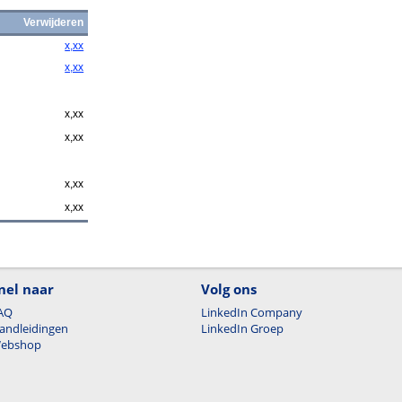
Verwijderen
x,xx
x,xx
x,xx
x,xx
x,xx
x,xx
nel naar
Volg ons
AQ
LinkedIn Company
andleidingen
LinkedIn Groep
ebshop