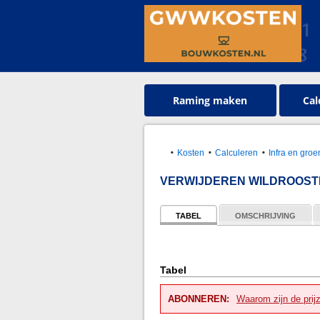
Raming maken
Cal
Kosten
Calculeren
Infra en gr
VERWIJDEREN WILDROOST
TABEL
OMSCHRIJVING
Tabel
ABONNEREN:
Waarom zijn de prij