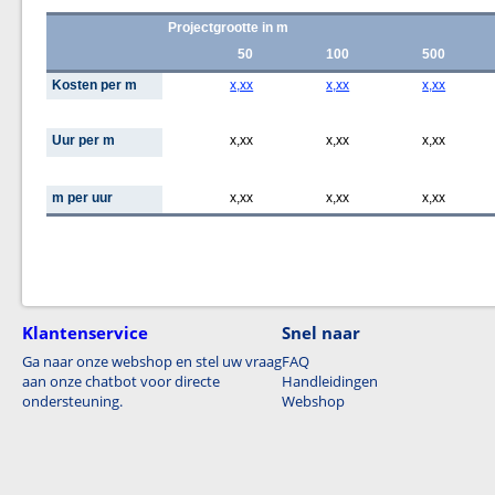
Projectgrootte in m
50
100
500
Kosten per m
x,xx
x,xx
x,xx
Uur per m
x,xx
x,xx
x,xx
m per uur
x,xx
x,xx
x,xx
Klantenservice
Snel naar
Ga naar onze webshop en stel uw vraag
FAQ
aan onze chatbot voor directe
Handleidingen
ondersteuning.
Webshop