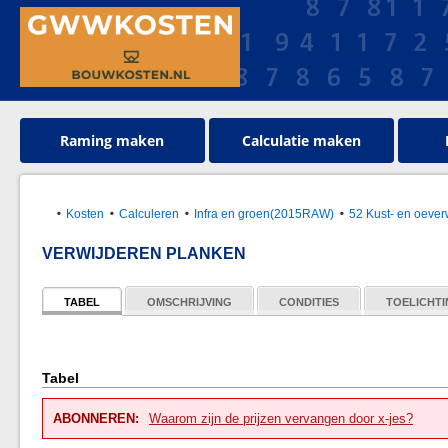
Raming maken
Calculatie maken
Kosten
Calculeren
Infra en groen(2015RAW)
52 Kust- en oeve
VERWIJDEREN PLANKEN
TABEL
OMSCHRIJVING
CONDITIES
TOELICHT
Tabel
ABONNEREN:
Waarom zijn de prijzen vervangen door x-jes?