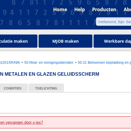
Home
Help
Producten
Ab
culatie maken
MJOB maken
Werkbare da
oen(2015RAW)
50 Afval- en reinigingsdiensten
50.31 Beheersen beplakking en gra
AN METALEN EN GLAZEN GELUIDSSCHERM
CONDITIES
TOELICHTING
zen vervangen door x-jes?