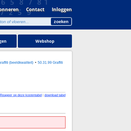
onneren
Contact
Inloggen
gen
Webshop
ffiti (beeldkwaliteit)
50.31.99 Graffiti
Reageer op deze kostentabel
|
download tabel