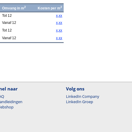
2
2
Omvang in m
Kosten per m
Tot 12
x,xx
Vanaf 12
x,xx
Tot 12
x,xx
Vanaf 12
x,xx
nel naar
Volg ons
AQ
LinkedIn Company
andleidingen
LinkedIn Groep
ebshop