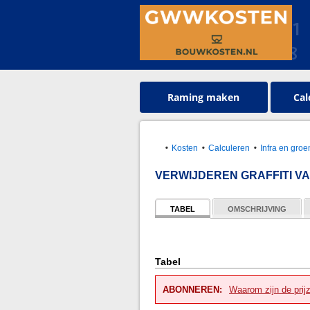
Raming maken
Cal
Kosten
Calculeren
Infra en gr
VERWIJDEREN GRAFFITI V
TABEL
OMSCHRIJVING
Tabel
ABONNEREN:
Waarom zijn de prij