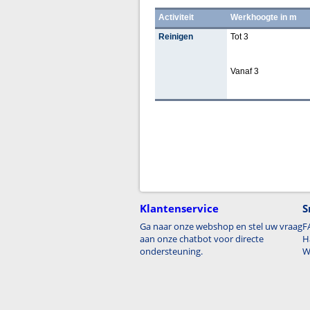
Activiteit
Werkhoogte in m
Reinigen
Tot 3
Vanaf 3
Klantenservice
S
Ga naar onze webshop en stel uw vraag
F
aan onze chatbot voor directe
H
ondersteuning.
W