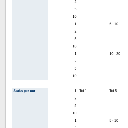
2
5
10
1
5 - 10
2
5
10
1
10 - 20
2
5
10
Stuks per uur
1
Tot 1
Tot 5
2
5
10
1
5 - 10