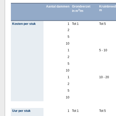
Aantal dammen
Grondverzet
Kruinbreedt
3
m
in m
/m
Kosten per stuk
1
Tot 1
Tot 5
2
5
10
1
5 - 10
2
5
10
1
10 - 20
2
5
10
Uur per stuk
1
Tot 1
Tot 5