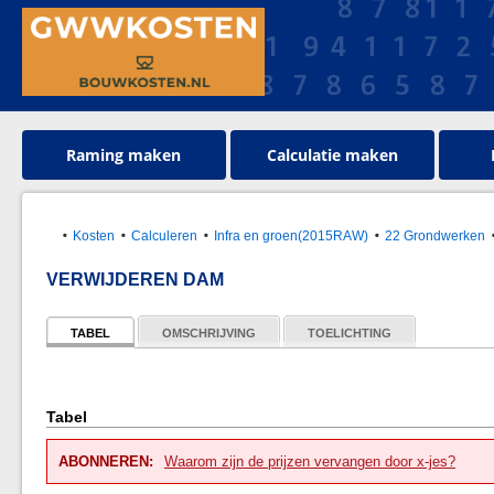
Raming maken
Calculatie maken
Kosten
Calculeren
Infra en groen(2015RAW)
22 Grondwerken
VERWIJDEREN DAM
TABEL
OMSCHRIJVING
TOELICHTING
Tabel
ABONNEREN:
Waarom zijn de prijzen vervangen door x-jes?