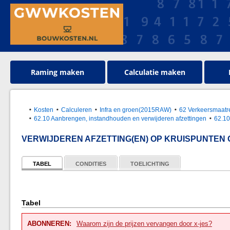
Raming maken
Calculatie maken
Kosten
Calculeren
Infra en groen(2015RAW)
62 Verkeersmaatre
62.10 Aanbrengen, instandhouden en verwijderen afzettingen
62.10
VERWIJDEREN AFZETTING(EN) OP KRUISPUNTEN
TABEL
CONDITIES
TOELICHTING
Tabel
ABONNEREN:
Waarom zijn de prijzen vervangen door x-jes?