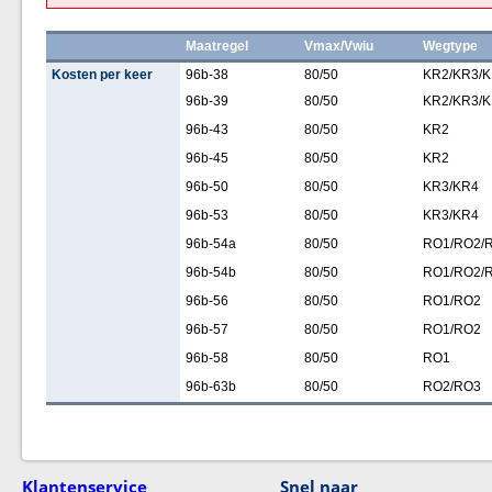
Maatregel
Vmax/Vwiu
Wegtype
Kosten per keer
96b-38
80/50
KR2/KR3/
96b-39
80/50
KR2/KR3/
96b-43
80/50
KR2
96b-45
80/50
KR2
96b-50
80/50
KR3/KR4
96b-53
80/50
KR3/KR4
96b-54a
80/50
RO1/RO2/
96b-54b
80/50
RO1/RO2/
96b-56
80/50
RO1/RO2
96b-57
80/50
RO1/RO2
96b-58
80/50
RO1
96b-63b
80/50
RO2/RO3
Klantenservice
Snel naar