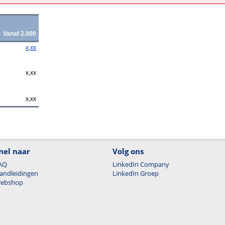
Vanaf 2.000
x,xx
x,xx
x,xx
nel naar
Volg ons
AQ
LinkedIn Company
andleidingen
LinkedIn Groep
ebshop