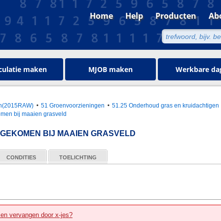
Home
Help
Producten
Ab
culatie maken
MJOB maken
Werkbare da
oen(2015RAW)
51 Groenvoorzieningen
51.25 Onderhoud gras en kruidachtigen
omen bij maaien grasveld
JGEKOMEN BIJ MAAIEN GRASVELD
CONDITIES
TOELICHTING
zen vervangen door x-jes?