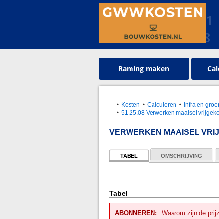
Raming maken
Cal
Kosten
Calculeren
Infra en gr
51.25.08 Verwerken maaisel vrijgek
VERWERKEN MAAISEL VRI
TABEL
OMSCHRIJVING
Tabel
ABONNEREN:
Waarom zijn de prij