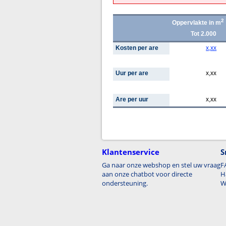
2
Oppervlakte in m
Tot 2.000
Kosten per are
x,xx
Uur per are
x,xx
Are per uur
x,xx
Klantenservice
S
Ga naar onze webshop en stel uw vraag
F
aan onze chatbot voor directe
H
ondersteuning.
W