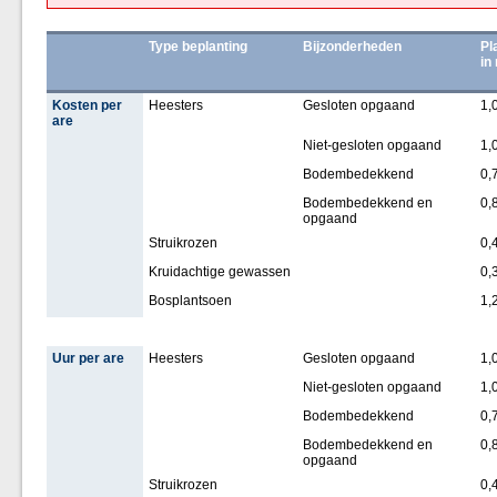
Type beplanting
Bijzonderheden
Pl
in
Kosten per
Heesters
Gesloten opgaand
1,
are
Niet-gesloten opgaand
1,
Bodembedekkend
0,
Bodembedekkend en
0,
opgaand
Struikrozen
0,
Kruidachtige gewassen
0,
Bosplantsoen
1,
Uur per are
Heesters
Gesloten opgaand
1,
Niet-gesloten opgaand
1,
Bodembedekkend
0,
Bodembedekkend en
0,
opgaand
Struikrozen
0,