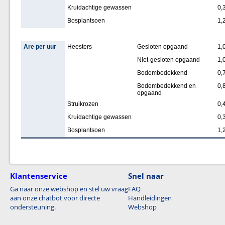
Kruidachtige gewassen
0,
Bosplantsoen
1,
Are per uur
Heesters
Gesloten opgaand
1,
Niet-gesloten opgaand
1,
Bodembedekkend
0,
Bodembedekkend en
0,
opgaand
Struikrozen
0,
Kruidachtige gewassen
0,
Bosplantsoen
1,
Klantenservice
Snel naar
Ga naar onze webshop en stel uw vraag
FAQ
aan onze chatbot voor directe
Handleidingen
ondersteuning.
Webshop