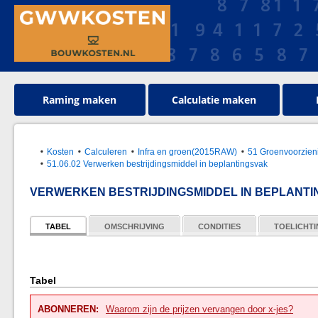
Raming maken
Calculatie maken
Kosten
Calculeren
Infra en groen(2015RAW)
51 Groenvoorzien
51.06.02 Verwerken bestrijdingsmiddel in beplantingsvak
VERWERKEN BESTRIJDINGSMIDDEL IN BEPLANT
TABEL
OMSCHRIJVING
CONDITIES
TOELICHT
Tabel
ABONNEREN:
Waarom zijn de prijzen vervangen door x-jes?