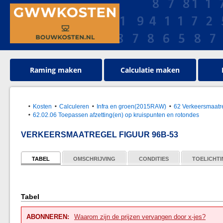
Raming maken
Calculatie maken
Kosten
Calculeren
Infra en groen(2015RAW)
62 Verkeersmaatre
62.02.06 Toepassen afzetting(en) op kruispunten en rotondes
VERKEERSMAATREGEL FIGUUR 96B-53
TABEL
OMSCHRIJVING
CONDITIES
TOELICHT
Tabel
ABONNEREN:
Waarom zijn de prijzen vervangen door x-jes?