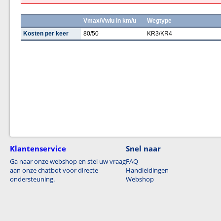
Vmax/Vwiu in km/u
Wegtype
Kosten per keer
80/50
KR3/KR4
Klantenservice
Snel naar
Ga naar onze webshop en stel uw vraag
FAQ
aan onze chatbot voor directe
Handleidingen
ondersteuning.
Webshop