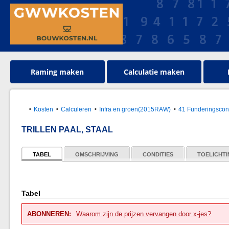
Raming maken
Calculatie maken
Kosten
Calculeren
Infra en groen(2015RAW)
41 Funderingscons
TRILLEN PAAL, STAAL
TABEL
OMSCHRIJVING
CONDITIES
TOELICHT
Tabel
ABONNEREN:
Waarom zijn de prijzen vervangen door x-jes?