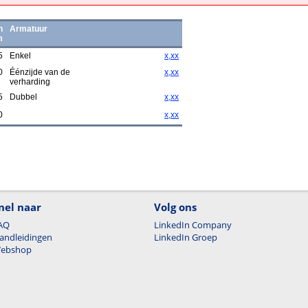
n
Armatuur
m
5
Enkel
x,xx
0
Éénzijde van de
x,xx
verharding
5
Dubbel
x,xx
0
x,xx
nel naar
Volg ons
AQ
LinkedIn Company
andleidingen
LinkedIn Groep
ebshop