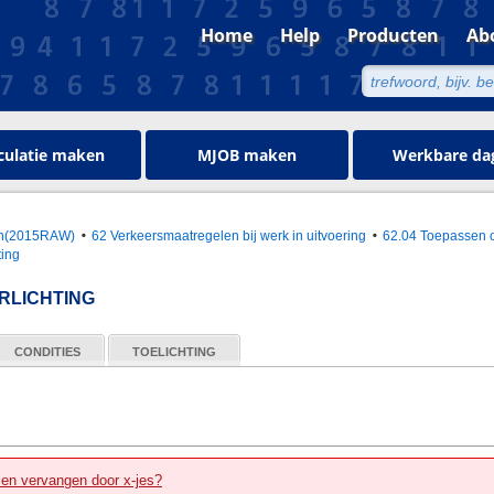
Home
Help
Producten
Ab
culatie maken
MJOB maken
Werkbare da
oen(2015RAW)
62 Verkeersmaatregelen bij werk in uitvoering
62.04 Toepassen 
ting
RLICHTING
CONDITIES
TOELICHTING
zen vervangen door x-jes?