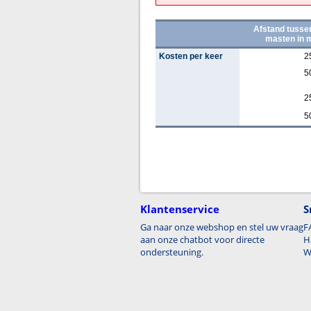
Afstand tusse
masten in 
Kosten per keer
2
5
2
5
Klantenservice
S
Ga naar onze webshop en stel uw vraag
F
aan onze chatbot voor directe
H
ondersteuning.
W