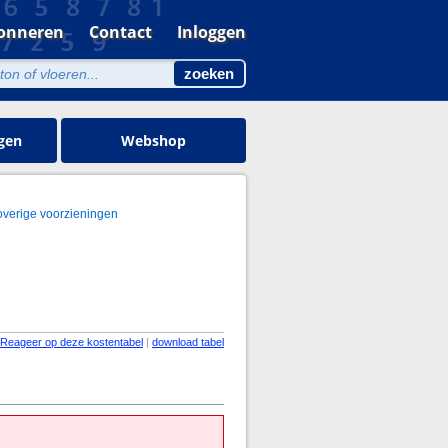
onneren
Contact
Inloggen
gen
Webshop
overige voorzieningen
Reageer op deze kostentabel
|
download tabel