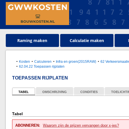
Raming maken
Calculatie maken
Kosten
Calculeren
Infra en groen(2015RAW)
62 Verkeersmaatre
62.04.22 Toepassen rijplaten
TOEPASSEN RIJPLATEN
TABEL
OMSCHRIJVING
CONDITIES
TOELICHT
Tabel
ABONNEREN:
Waarom zijn de prijzen vervangen door x-jes?