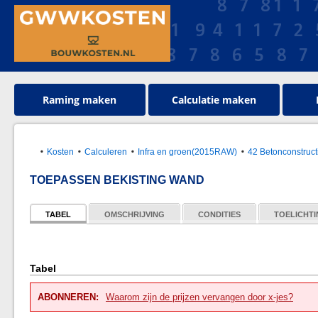
Raming maken
Calculatie maken
Kosten
Calculeren
Infra en groen(2015RAW)
42 Betonconstruct
TOEPASSEN BEKISTING WAND
TABEL
OMSCHRIJVING
CONDITIES
TOELICHT
Tabel
ABONNEREN:
Waarom zijn de prijzen vervangen door x-jes?