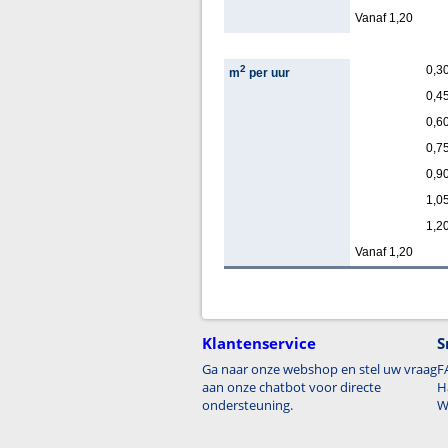
Vanaf 1,20
2
0,3
m
per uur
0,4
0,6
0,7
0,9
1,0
1,2
Vanaf 1,20
Klantenservice
S
Ga naar onze webshop en stel uw vraag
F
aan onze chatbot voor directe
H
ondersteuning.
W