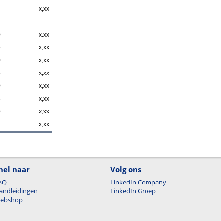
x,xx
0
x,xx
5
x,xx
0
x,xx
5
x,xx
0
x,xx
5
x,xx
0
x,xx
x,xx
nel naar
Volg ons
AQ
LinkedIn Company
andleidingen
LinkedIn Groep
ebshop