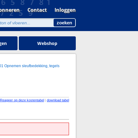
onneren
Contact
Inloggen
gen
Webshop
01 Opnemen sleufbedekking, tegels
Reageer op deze kostentabel
|
download tabel