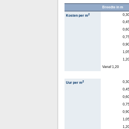
Breedte in m
2
0,3
Kosten per m
0,4
0,6
0,7
0,9
1,0
1,2
Vanaf 1,20
2
0,3
Uur per m
0,4
0,6
0,7
0,9
1,0
1,2