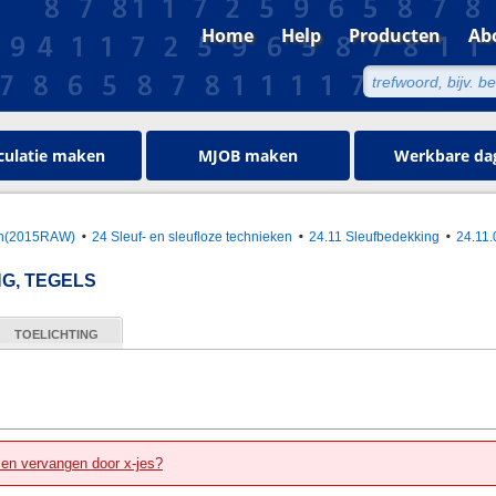
Home
Help
Producten
Ab
culatie maken
MJOB maken
Werkbare da
oen(2015RAW)
24 Sleuf- en sleufloze technieken
24.11 Sleufbedekking
24.11.
G, TEGELS
TOELICHTING
zen vervangen door x-jes?