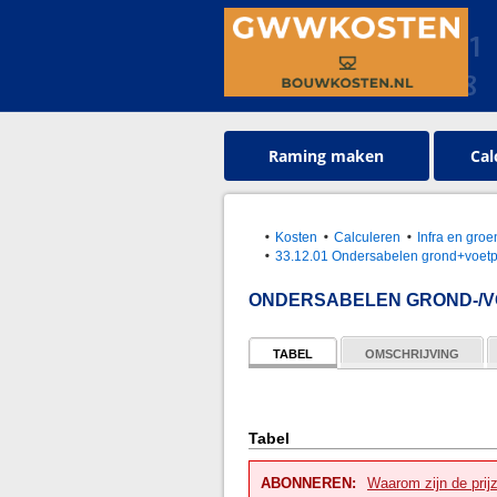
Raming maken
Cal
Kosten
Calculeren
Infra en gr
33.12.01 Ondersabelen grond+voetpl
ONDERSABELEN GROND-/V
TABEL
OMSCHRIJVING
Tabel
ABONNEREN:
Waarom zijn de prij