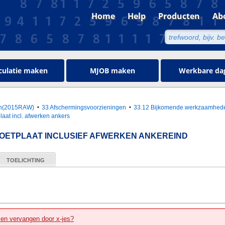
Home
Help
Producten
Ab
culatie maken
MJOB maken
Werkbare da
oen(2015RAW)
33 Afschermingsvoorzieningen
33.12 Bijkomende werkzaamheden
aat incl. afwerken ankers
OETPLAAT INCLUSIEF AFWERKEN ANKEREIND
TOELICHTING
zen vervangen door x-jes?