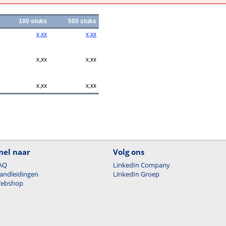
100 stuks
500 stuks
x,xx
x,xx
x,xx
x,xx
x,xx
x,xx
nel naar
Volg ons
AQ
LinkedIn Company
andleidingen
LinkedIn Groep
ebshop