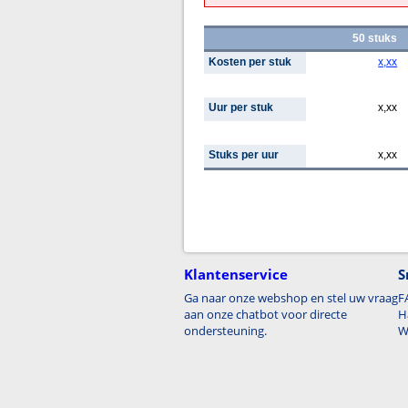
50 stuks
Kosten per stuk
x,xx
Uur per stuk
x,xx
Stuks per uur
x,xx
Klantenservice
S
Ga naar onze webshop en stel uw vraag
F
aan onze chatbot voor directe
H
ondersteuning.
W