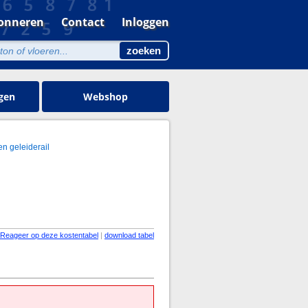
onneren
Contact
Inloggen
gen
Webshop
 geleiderail
Reageer op deze kostentabel
|
download tabel