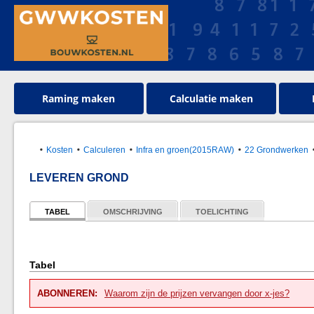
Raming maken
Calculatie maken
Kosten
Calculeren
Infra en groen(2015RAW)
22 Grondwerken
LEVEREN GROND
TABEL
OMSCHRIJVING
TOELICHTING
Tabel
ABONNEREN:
Waarom zijn de prijzen vervangen door x-jes?