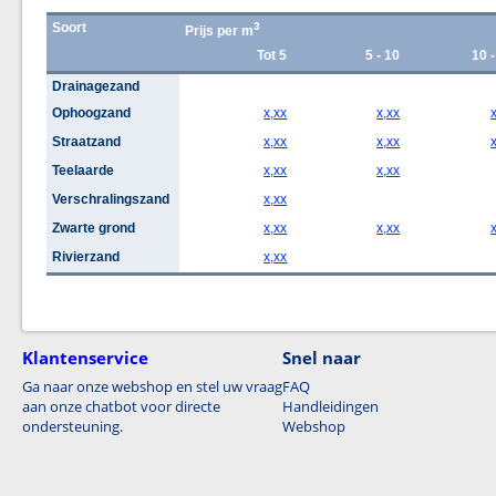
Soort
3
Prijs per m
Tot 5
5 - 10
10 -
Drainagezand
Ophoogzand
x,xx
x,xx
Straatzand
x,xx
x,xx
Teelaarde
x,xx
x,xx
Verschralingszand
x,xx
Zwarte grond
x,xx
x,xx
Rivierzand
x,xx
Klantenservice
Snel naar
Ga naar onze webshop en stel uw vraag
FAQ
aan onze chatbot voor directe
Handleidingen
ondersteuning.
Webshop