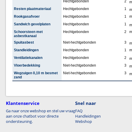
Hechtgebonden
2
Resten plaatmateriaal
Hechtgebonden
1
Rookgasafvoer
Hechtgebonden
1
Sandwich gevelplaten
Hechtgebonden
1
Schoorsteen met
Hechtgebonden
2
asbestkanaal
Spuitasbest
Niet-hechtgebonden
3
Standleidingen
Hechtgebonden
1
Ventilatiekanalen
Hechtgebonden
2
Vloerbedekking
Niet-hechtgebonden
3
Wegzuigen 0,10 m besmet
Niet-hechtgebonden
3
zand
Klantenservice
Snel naar
Ga naar onze webshop en stel uw vraag
FAQ
aan onze chatbot voor directe
Handleidingen
ondersteuning.
Webshop