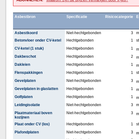
Asbestbron
Specificatie
Risicocategorie
E
Asbestkoord
Niet-hechtgebonden
3
Betonvloer onder CV-ketel
Hechtgebonden
1
s
CV-ketel (1 stuk)
Hechtgebonden
1
Dakbeschot
Hechtgebonden
2
Dakleien
Hechtgebonden
1
Flenspakkingen
Hechtgebonden
1
s
Gevelplaten
Niet-hechtgebonden
3
Gevelplaten in glaslatten
Hechtgebonden
1
Golfplaten
Hechtgebonden
1
Leidingisolatie
Niet-hechtgebonden
3
Plaatmateriaal boven
Niet-hechtgebonden
3
kozijnen
Plaat onder CV (los)
Hechtgebonden
1
s
Plafondplaten
Niet-hechtgebonden
3