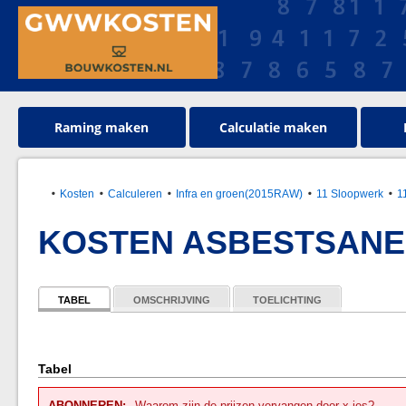
Raming maken
Calculatie maken
Kosten
Calculeren
Infra en groen(2015RAW)
11 Sloopwerk
1
KOSTEN ASBESTSANER
TABEL
OMSCHRIJVING
TOELICHTING
Tabel
ABONNEREN:
Waarom zijn de prijzen vervangen door x-jes?