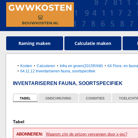
Raming maken
Calculatie maken
Kosten
Calculeren
Infra en groen(2015RAW)
64 Flora- en faun
64.11.12 Inventariseren fauna, soortspecifiek
INVENTARISEREN FAUNA, SOORTSPECIFIEK
TABEL
OMSCHRIJVING
CONDITIES
TOELICHT
Tabel
ABONNEREN:
Waarom zijn de prijzen vervangen door x-jes?