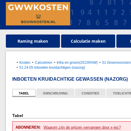
Raming maken
Calculatie maken
Kosten
Calculeren
Infra en groen(2015RAW)
51 Groenvoorzien
51.24.05 Inboeten kruidachtigen (nazorg)
INBOETEN KRUIDACHTIGE GEWASSEN (NAZORG)
TABEL
OMSCHRIJVING
CONDITIES
TOELICHT
Tabel
ABONNEREN:
Waarom zijn de prijzen vervangen door x-jes?