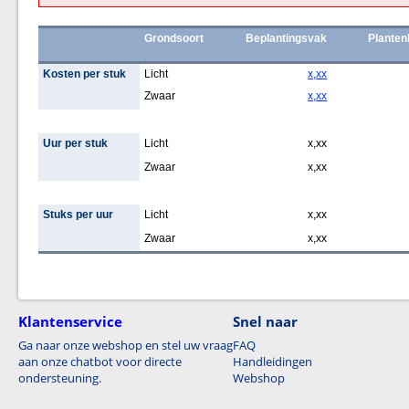
Grondsoort
Beplantingsvak
Planten
Kosten per stuk
Licht
x,xx
Zwaar
x,xx
Uur per stuk
Licht
x,xx
Zwaar
x,xx
Stuks per uur
Licht
x,xx
Zwaar
x,xx
Klantenservice
Snel naar
Ga naar onze webshop en stel uw vraag
FAQ
aan onze chatbot voor directe
Handleidingen
ondersteuning.
Webshop