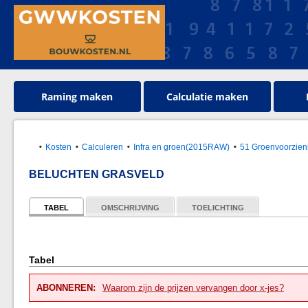
Raming maken
Calculatie maken
Kosten
Calculeren
Infra en groen(2015RAW)
51 Groenvoorzien
BELUCHTEN GRASVELD
TABEL
OMSCHRIJVING
TOELICHTING
Tabel
ABONNEREN:
Waarom zijn de prijzen vervangen door x-jes?