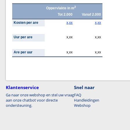
2
Oppervlakte in m
Tot 2.000
Vanaf 2.000
Kosten per are
x,xx
x,xx
Uur per are
x,xx
x,xx
Are per uur
x,xx
x,xx
Klantenservice
Snel naar
Ga naar onze webshop en stel uw vraag
FAQ
aan onze chatbot voor directe
Handleidingen
ondersteuning.
Webshop