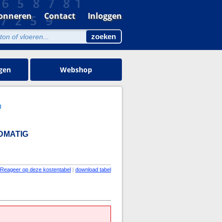
onneren
Contact
Inloggen
gen
Webshop
g
NDMATIG
Reageer op deze kostentabel
|
download tabel