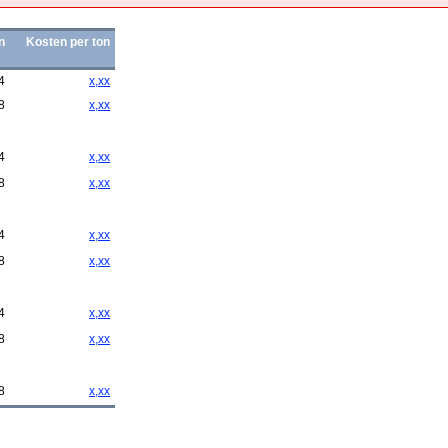
n
Kosten per ton
4
x,xx
8
x,xx
4
x,xx
8
x,xx
4
x,xx
8
x,xx
4
x,xx
8
x,xx
8
x,xx