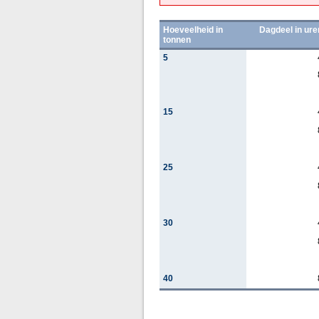
Hoeveelheid in
Dagdeel in ure
tonnen
5
15
25
30
40