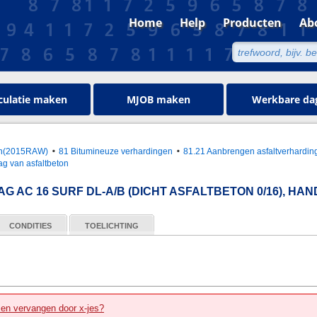
Home
Help
Producten
Ab
culatie maken
MJOB maken
Werkbare da
oen(2015RAW)
81 Bitumineuze verhardingen
81.21 Aanbrengen asfaltverhardin
g van asfaltbeton
 AC 16 SURF DL-A/B (DICHT ASFALTBETON 0/16), HA
CONDITIES
TOELICHTING
zen vervangen door x-jes?