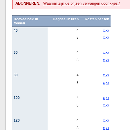
ABONNEREN:
Waarom zijn de prijzen vervangen door x-jes?
Hoeveelheid in
Dagdeel in uren
Kosten per ton
tonnen
40
4
x,xx
8
x,xx
60
4
x,xx
8
x,xx
80
4
x,xx
8
x,xx
100
4
x,xx
8
x,xx
120
4
x,xx
8
x,xx