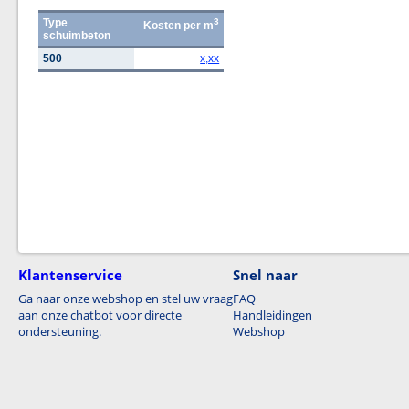
Type
3
Kosten per m
schuimbeton
500
x,xx
Klantenservice
Snel naar
Ga naar onze webshop en stel uw vraag
FAQ
aan onze chatbot voor directe
Handleidingen
ondersteuning.
Webshop