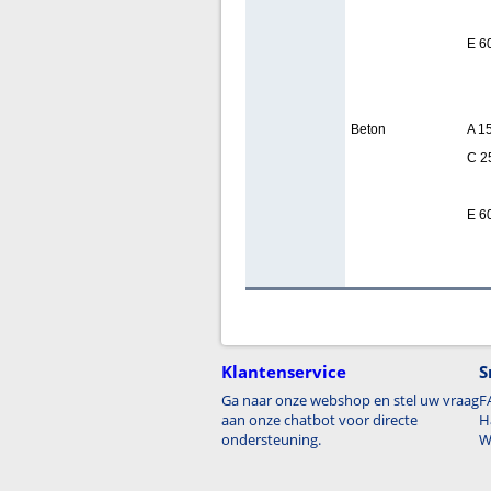
E 6
Beton
A 1
C 2
E 6
Klantenservice
S
Ga naar onze webshop en stel uw vraag
F
aan onze chatbot voor directe
H
ondersteuning.
W