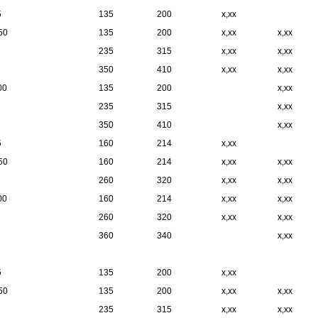
5
135
200
x,xx
50
135
200
x,xx
x,xx
235
315
x,xx
x,xx
350
410
x,xx
x,xx
00
135
200
x,xx
235
315
x,xx
350
410
x,xx
5
160
214
x,xx
50
160
214
x,xx
x,xx
260
320
x,xx
x,xx
00
160
214
x,xx
x,xx
260
320
x,xx
x,xx
360
340
x,xx
5
135
200
x,xx
50
135
200
x,xx
x,xx
235
315
x,xx
x,xx