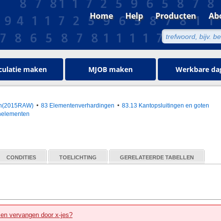
Home
Help
Producten
Ab
culatie maken
MJOB maken
Werkbare da
oen(2015RAW)
83 Elementenverhardingen
83.13 Kantopsluitingen en goten
nelementen
CONDITIES
TOELICHTING
GERELATEERDE TABELLEN
zen vervangen door x-jes?