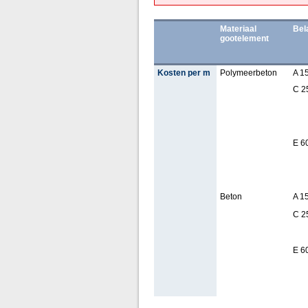
Materiaal
Bel
gootelement
Kosten per m
Polymeerbeton
A 1
C 2
E 6
Beton
A 1
C 2
E 6