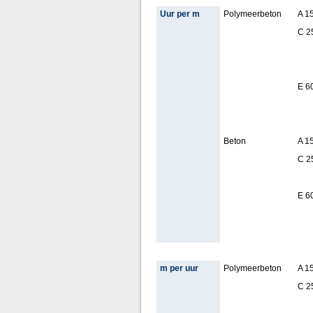
Uur per m
Polymeerbeton
A 1
C 2
E 6
Beton
A 1
C 2
E 6
m per uur
Polymeerbeton
A 1
C 2