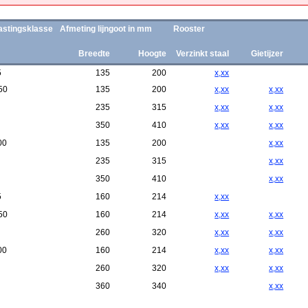
astingsklasse
Afmeting lijngoot in mm
Rooster
Breedte
Hoogte
Verzinkt staal
Gietijzer
5
135
200
x,xx
50
135
200
x,xx
x,xx
235
315
x,xx
x,xx
350
410
x,xx
x,xx
00
135
200
x,xx
235
315
x,xx
350
410
x,xx
5
160
214
x,xx
50
160
214
x,xx
x,xx
260
320
x,xx
x,xx
00
160
214
x,xx
x,xx
260
320
x,xx
x,xx
360
340
x,xx