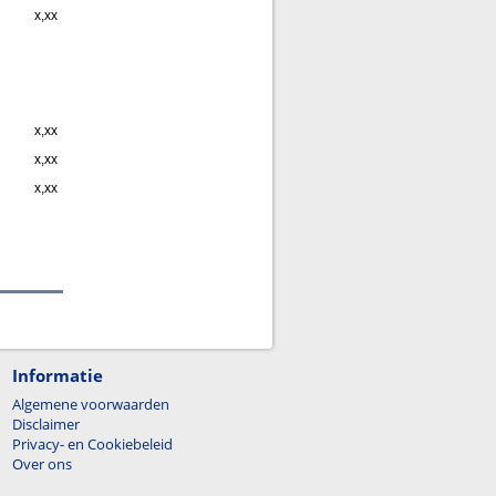
x,xx
x,xx
x,xx
x,xx
Informatie
Algemene voorwaarden
Disclaimer
Privacy- en Cookiebeleid
Over ons