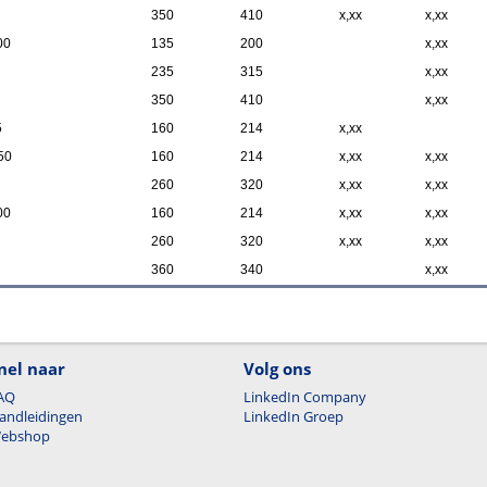
350
410
x,xx
x,xx
00
135
200
x,xx
235
315
x,xx
350
410
x,xx
5
160
214
x,xx
50
160
214
x,xx
x,xx
260
320
x,xx
x,xx
00
160
214
x,xx
x,xx
260
320
x,xx
x,xx
360
340
x,xx
nel naar
Volg ons
AQ
LinkedIn Company
andleidingen
LinkedIn Groep
ebshop