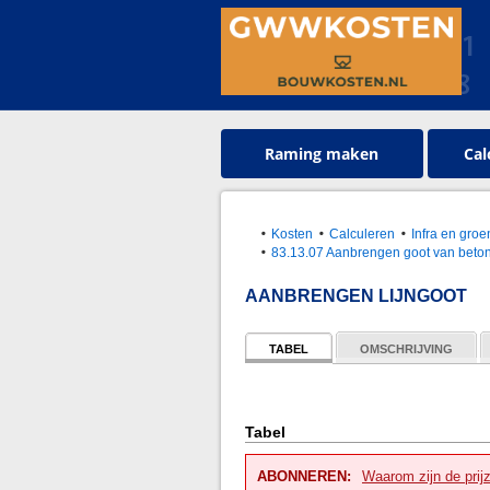
Raming maken
Cal
Kosten
Calculeren
Infra en gr
83.13.07 Aanbrengen goot van beto
AANBRENGEN LIJNGOOT
TABEL
OMSCHRIJVING
Tabel
ABONNEREN:
Waarom zijn de prij