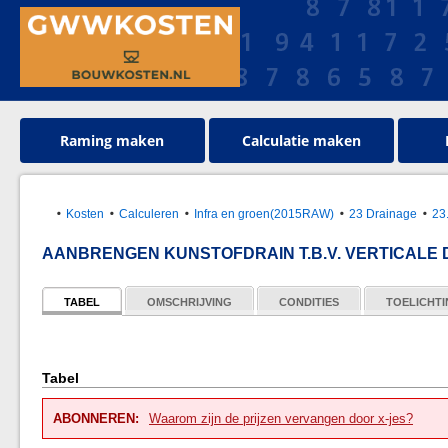
Raming maken
Calculatie maken
Kosten
Calculeren
Infra en groen(2015RAW)
23 Drainage
23
AANBRENGEN KUNSTOFDRAIN T.B.V. VERTICALE
TABEL
OMSCHRIJVING
CONDITIES
TOELICHT
Tabel
ABONNEREN:
Waarom zijn de prijzen vervangen door x-jes?