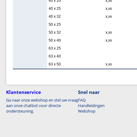
40 x 20
x,xx
40 x 25
x,xx
40 x 32
x,xx
50 x 25
50 x 32
x,xx
50 x 40
x,xx
63 x 25
63 x 40
63 x 50
x,xx
Klantenservice
Snel naar
Ga naar onze webshop en stel uw vraag
FAQ
aan onze chatbot voor directe
Handleidingen
ondersteuning.
Webshop