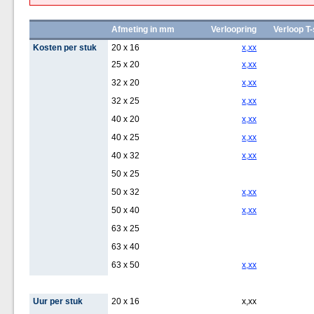
Afmeting in mm
Verloopring
Verloop T
Kosten per stuk
20 x 16
x,xx
25 x 20
x,xx
32 x 20
x,xx
32 x 25
x,xx
40 x 20
x,xx
40 x 25
x,xx
40 x 32
x,xx
50 x 25
50 x 32
x,xx
50 x 40
x,xx
63 x 25
63 x 40
63 x 50
x,xx
Uur per stuk
20 x 16
x,xx