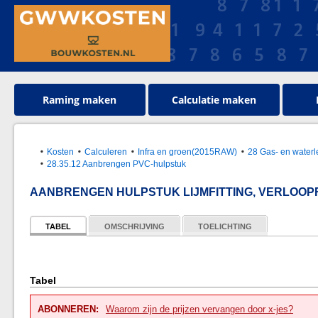
Raming maken
Calculatie maken
Kosten
Calculeren
Infra en groen(2015RAW)
28 Gas- en waterl
28.35.12 Aanbrengen PVC-hulpstuk
AANBRENGEN HULPSTUK LIJMFITTING, VERLOOPRI
TABEL
OMSCHRIJVING
TOELICHTING
Tabel
ABONNEREN:
Waarom zijn de prijzen vervangen door x-jes?