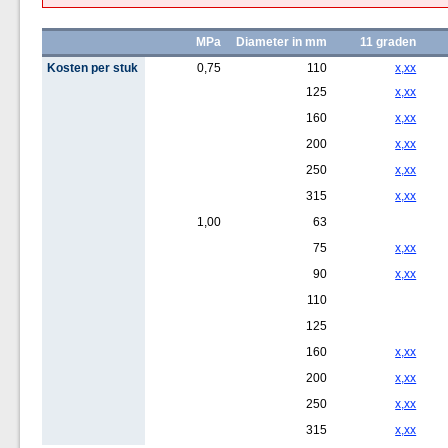
MPa
Diameter in mm
11 graden
Kosten per stuk
0,75
110
x,xx
125
x,xx
160
x,xx
200
x,xx
250
x,xx
315
x,xx
1,00
63
75
x,xx
90
x,xx
110
125
160
x,xx
200
x,xx
250
x,xx
315
x,xx