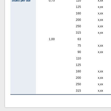
Stuks per uur
0,75
110
x,xx
125
x,xx
160
x,xx
200
x,xx
250
x,xx
315
x,xx
1,00
63
75
x,xx
90
x,xx
110
125
160
x,xx
200
x,xx
250
x,xx
315
x,xx