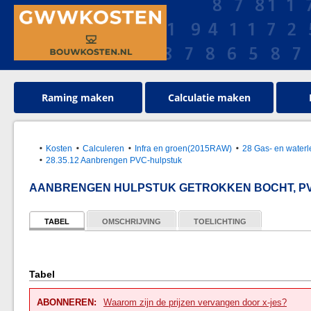
Raming maken
Calculatie maken
Kosten
Calculeren
Infra en groen(2015RAW)
28 Gas- en waterl
28.35.12 Aanbrengen PVC-hulpstuk
AANBRENGEN HULPSTUK GETROKKEN BOCHT, P
TABEL
OMSCHRIJVING
TOELICHTING
Tabel
ABONNEREN:
Waarom zijn de prijzen vervangen door x-jes?