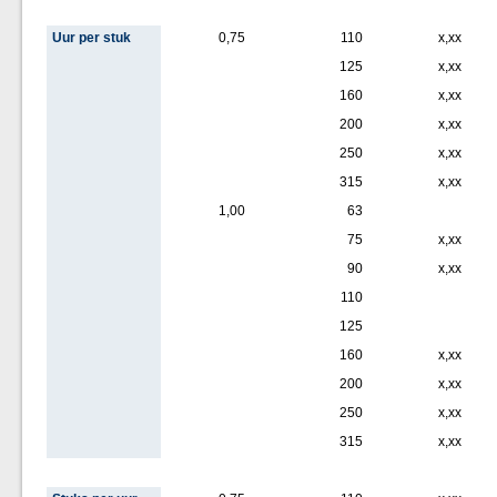
Uur per stuk
0,75
110
x,xx
125
x,xx
160
x,xx
200
x,xx
250
x,xx
315
x,xx
1,00
63
75
x,xx
90
x,xx
110
125
160
x,xx
200
x,xx
250
x,xx
315
x,xx