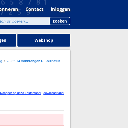
onneren
Contact
Inloggen
gen
Webshop
ng
28.35.14 Aanbrengen PE-hulpstuk
Reageer op deze kostentabel
|
download tabel