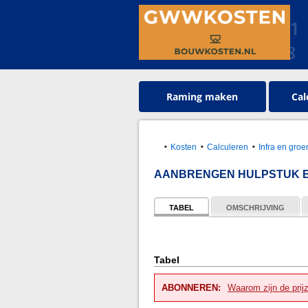
Raming maken
Cal
Kosten
Calculeren
Infra en gr
AANBRENGEN HULPSTUK E
TABEL
OMSCHRIJVING
Tabel
ABONNEREN:
Waarom zijn de prij