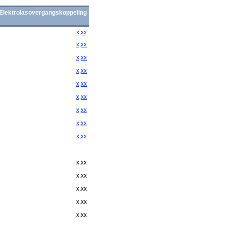
Elektrolasovergangskoppeling
x,xx
x,xx
x,xx
x,xx
x,xx
x,xx
x,xx
x,xx
x,xx
x,xx
x,xx
x,xx
x,xx
x,xx