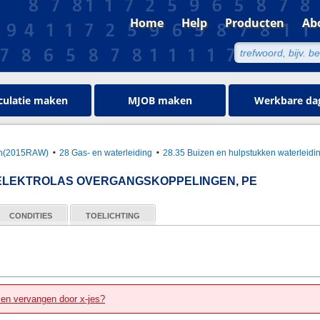
Home
Help
Producten
Ab
culatie maken
MJOB maken
Werkbare da
oen(2015RAW)
28 Gas- en waterleiding
28.35 Buizen en hulpstukken waterleidi
LEKTROLAS OVERGANGSKOPPELINGEN, PE
CONDITIES
TOELICHTING
zen vervangen door x-jes?