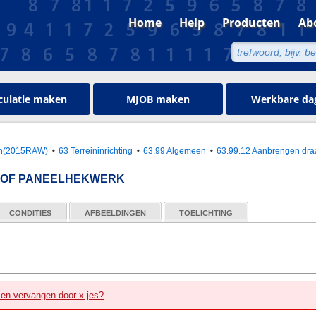
Home
Help
Producten
Ab
culatie maken
MJOB maken
Werkbare da
oen(2015RAW)
63 Terreininrichting
63.99 Algemeen
63.99.12 Aanbrengen dra
 OF PANEELHEKWERK
CONDITIES
AFBEELDINGEN
TOELICHTING
zen vervangen door x-jes?