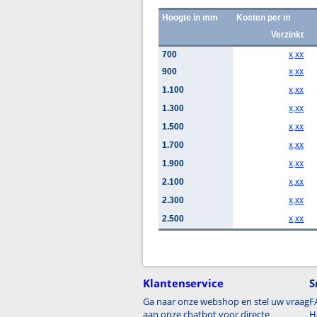
Hoogte in mm
Kosten per m
Verzinkt
700
x,xx
900
x,xx
1.100
x,xx
1.300
x,xx
1.500
x,xx
1.700
x,xx
1.900
x,xx
2.100
x,xx
2.300
x,xx
2.500
x,xx
Klantenservice
S
Ga naar onze webshop en stel uw vraag
F
aan onze chatbot voor directe
H