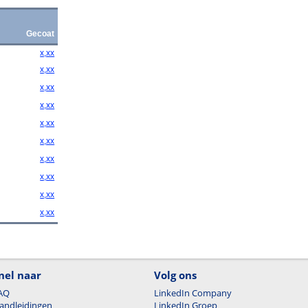
Gecoat
x,xx
x,xx
x,xx
x,xx
x,xx
x,xx
x,xx
x,xx
x,xx
x,xx
nel naar
Volg ons
AQ
LinkedIn Company
andleidingen
LinkedIn Groep