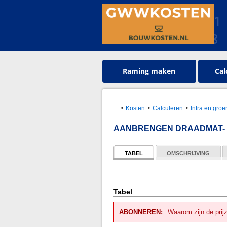
Raming maken
Cal
Kosten
Calculeren
Infra en gr
AANBRENGEN DRAADMAT-
TABEL
OMSCHRIJVING
Tabel
ABONNEREN:
Waarom zijn de prij