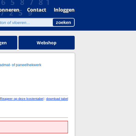
onneren
Contact
Inloggen
gen
Webshop
admat- of paneelhekwerk
Reageer op deze kostentabel
|
download tabel