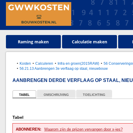
Raming maken
Calculatie maken
Kosten
Calculeren
Infra en groen(2015RAW)
56 Conservering
56.21.13 Aanbrengen 3e verflaag op staal, nieuwbouw
AANBRENGEN DERDE VERFLAAG OP STAAL, NIEU
TABEL
OMSCHRIJVING
TOELICHTING
Tabel
ABONNEREN:
Waarom zijn de prijzen vervangen door x-jes?