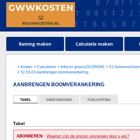
Raming maken
Calculatie maken
Kosten
Calculeren
Infra en groen(2015RAW)
51 Groenvoorzien
51.53.03 Aanbrengen boomverankering
AANBRENGEN BOOMVERANKERING
TABEL
OMSCHRIJVING
TOELICHTING
Tabel
ABONNEREN:
Waarom zijn de prijzen vervangen door x-jes?