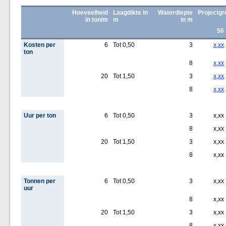
Hoeveelheid
Laagdikte in
Waterdiepte
Projectgro
in ton/m
m
in m
50
Kosten per
6
Tot 0,50
3
x,xx
ton
8
x,xx
20
Tot 1,50
3
x,xx
8
x,xx
Uur per ton
6
Tot 0,50
3
x,xx
8
x,xx
20
Tot 1,50
3
x,xx
8
x,xx
Tonnen per
6
Tot 0,50
3
x,xx
uur
8
x,xx
20
Tot 1,50
3
x,xx
8
x,xx