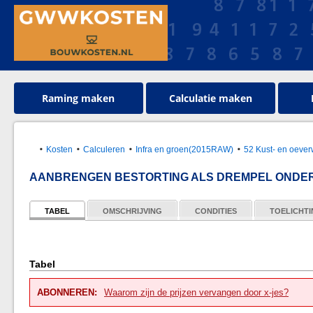
Raming maken
Calculatie maken
Kosten
Calculeren
Infra en groen(2015RAW)
52 Kust- en oeve
AANBRENGEN BESTORTING ALS DREMPEL ONDE
TABEL
OMSCHRIJVING
CONDITIES
TOELICHT
Tabel
ABONNEREN:
Waarom zijn de prijzen vervangen door x-jes?