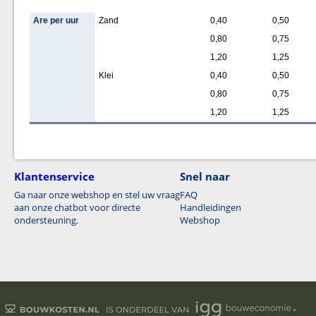
Are per uur
Zand
0,40
0,50
0,80
0,75
1,20
1,25
Klei
0,40
0,50
0,80
0,75
1,20
1,25
Klantenservice
Snel naar
Ga naar onze webshop en stel uw vraag
FAQ
aan onze chatbot voor directe
Handleidingen
ondersteuning.
Webshop