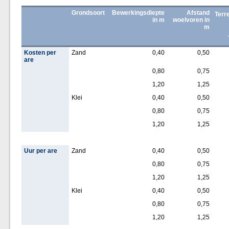
Grondsoort
Bewerkingsdiepte
Afstand
Terr
in m
woelvoren in
m
Kosten per
Zand
0,40
0,50
are
0,80
0,75
1,20
1,25
Klei
0,40
0,50
0,80
0,75
1,20
1,25
Uur per are
Zand
0,40
0,50
0,80
0,75
1,20
1,25
Klei
0,40
0,50
0,80
0,75
1,20
1,25