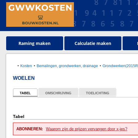
Raming maken
Calculatie maken
Kosten
Bemalingen, grondwerken, drainage
Grondwerken(2015
WOELEN
TABEL
OMSCHRIJVING
TOELICHTING
Tabel
ABONNEREN:
Waarom zijn de prijzen vervangen door x-jes?