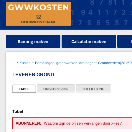
Raming maken
Calculatie maken
Kosten
Bemalingen, grondwerken, drainage
Grondwerken(2015
LEVEREN GROND
TABEL
OMSCHRIJVING
TOELICHTING
Tabel
ABONNEREN:
Waarom zijn de prijzen vervangen door x-jes?