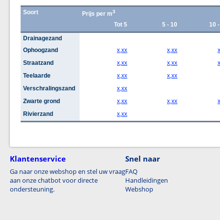
Soort
3
Prijs per m
Tot 5
5 - 10
10 -
Drainagezand
Ophoogzand
x,xx
x,xx
Straatzand
x,xx
x,xx
Teelaarde
x,xx
x,xx
Verschralingszand
x,xx
Zwarte grond
x,xx
x,xx
Rivierzand
x,xx
Klantenservice
Snel naar
Ga naar onze webshop en stel uw vraag
FAQ
aan onze chatbot voor directe
Handleidingen
ondersteuning.
Webshop