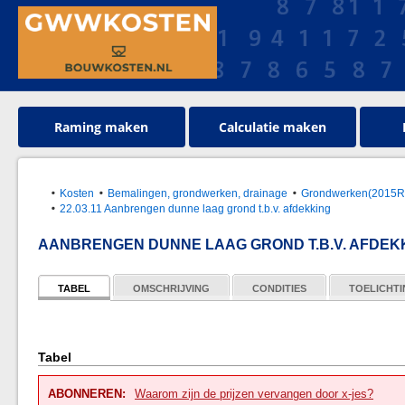
Raming maken
Calculatie maken
Kosten
Bemalingen, grondwerken, drainage
Grondwerken(2015
22.03.11 Aanbrengen dunne laag grond t.b.v. afdekking
AANBRENGEN DUNNE LAAG GROND T.B.V. AFDEK
TABEL
OMSCHRIJVING
CONDITIES
TOELICHT
Tabel
ABONNEREN:
Waarom zijn de prijzen vervangen door x-jes?