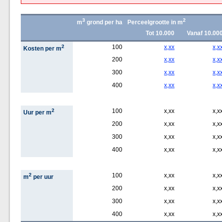
3
2
m
grond per ha
Perceelgrootte in m
Tot 10.000
Vanaf 10.00
2
100
x,xx
x,x
Kosten per m
200
x,xx
x,x
300
x,xx
x,x
400
x,xx
x,x
2
100
x,xx
x,x
Uur per m
200
x,xx
x,x
300
x,xx
x,x
400
x,xx
x,x
2
100
x,xx
x,x
m
per uur
200
x,xx
x,x
300
x,xx
x,x
400
x,xx
x,x